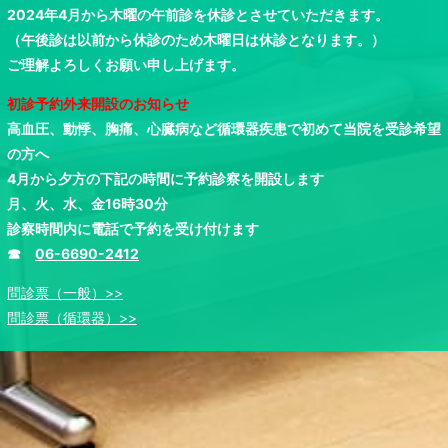
2024年4月から木曜の午前診を休診とさせていただきます。
（午後診は以前から休診のため木曜日は休診となります。）
ご理解よろしくお願い申し上げます。
初診予約外来開設のお知らせ
高血圧、動悸、胸痛、心臓病など循環器疾患で初めて当院を受診希望
の方へ
4月から夕方の下記の時間に予約診察を開設します
月、火、水、金16時30分
診察時間内に電話で予約を受け付けます
☎
06-6690-2412
問診票（一般）>>
問診票（循環器）>>