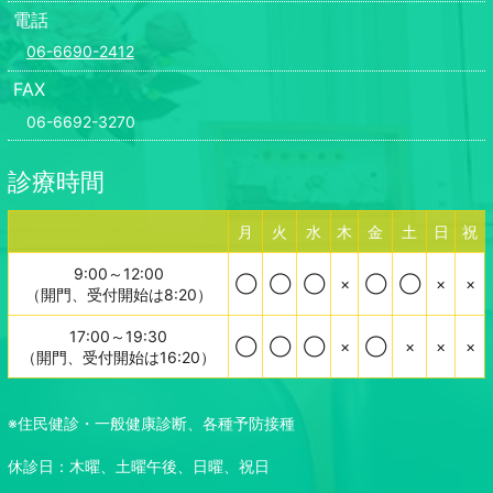
電話
06-6690-2412
FAX
06-6692-3270
診療時間
月
火
水
木
金
土
日
祝
9:00～12:00
◯
◯
◯
×
◯
◯
×
×
（開門、受付開始は8:20）
17:00～19:30
◯
◯
◯
×
◯
×
×
×
（開門、受付開始は16:20）
※住民健診・一般健康診断、各種予防接種
休診日：木曜、土曜午後、日曜、祝日